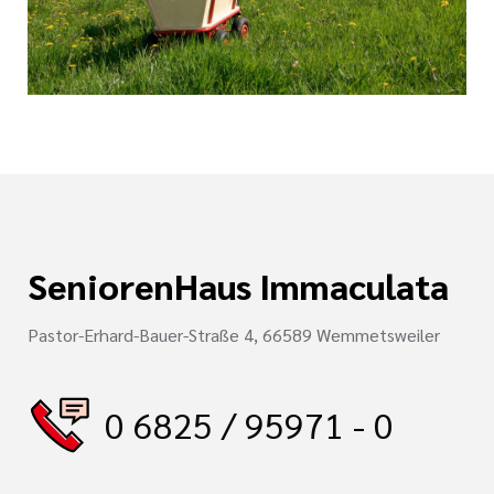
tlinien
i der cts
SeniorenHaus Immaculata
Pastor-Erhard-Bauer-Straße 4, 66589 Wemmetsweiler
0 6825 / 95971 - 0